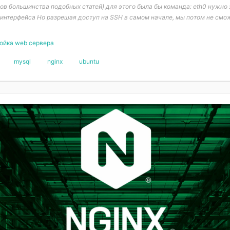
ов большинства подобных статей) для этого была бы команда: eth0 нужно 
 интерфейса Но разрешая доступ на SSH в самом начале, мы потом не смо
ойка web сервера
mysql
nginx
ubuntu