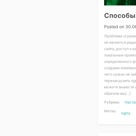
Способы 
Posted on
30.0
Проблема огранич
не является редк
сайта, доступ к 
локальные проект
определенного ip
создаем локейшн,
чего нужно не за
перезагрузить ng
можете вывести 
образом вы[…]
Рубрика:
Настр
Метка:
nginx