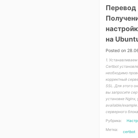
Перевод 
Получени
настройк
на Ubunt
Posted on
28.0
1. Устанавливаем
Certbot установле
необходимо прове
корректный серве
SSL. Для этого о
вы запросите сер
установке Nginx,
available/exampl
серверного блока
Рубрика:
Настр
Метка:
certbot