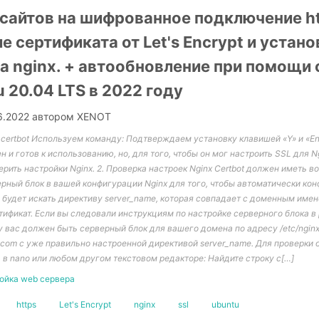
сайтов на шифрованное подключение htt
е сертификата от Let's Encrypt и устано
а nginx. + автообновление при помощи 
u 20.04 LTS в 2022 году
6.2022
автором
XENOT
 certbot Используем команду: Подтверждаем установку клавишей «Y» и «En
н и готов к использованию, но, для того, чтобы он мог настроить SSL для N
рить настройки Nginx. 2. Проверка настроек Nginx Certbot должен иметь 
рный блок в вашей конфигурации Nginx для того, чтобы автоматически ко
н будет искать директиву server_name, которая совпадает с доменным имен
тификат. Если вы следовали инструкциям по настройке серверного блока в
 у вас должен быть серверный блок для вашего домена по адресу /etc/nginx/
e.com с уже правильно настроенной директивой server_name. Для проверки 
 в nano или любом другом текстовом редакторе: Найдите строку с[…]
ойка web сервера
https
Let's Encrypt
nginx
ssl
ubuntu