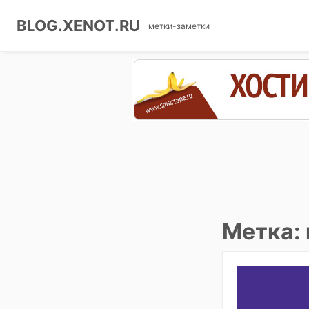
BLOG.XENOT.RU
метки-заметки
Перейти
к
содержимому
Метка: