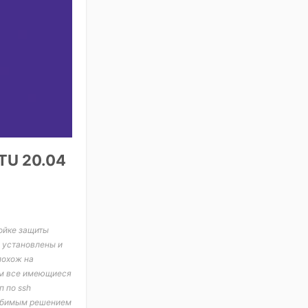
TU 20.04
ойке защиты
 установлены и
похож на
яем все имеющиеся
п по ssh
Любимым решением