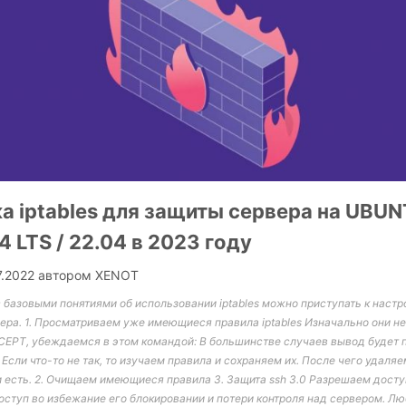
а iptables для защиты сервера на UBUN
04 LTS / 22.04 в 2023 году
7.2022
автором
XENOT
базовыми понятиями об использовании iptables можно приступать к настр
ра. 1. Просматриваем уже имеющиеся правила iptables Изначально они не
EPT, убеждаемся в этом командой: В большинстве случаев вывод будет 
сли что-то не так, то изучаем правила и сохраняем их. После чего удал
и есть. 2. Очищаем имеющиеся правила 3. Защита ssh 3.0 Разрешаем досту
оступ во избежание его блокировании и потери контроля над сервером. 