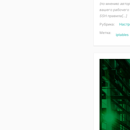
(по мнению автор
вашего рабочего
SSH правила[…]
Рубрика:
Настр
Метка:
iptables