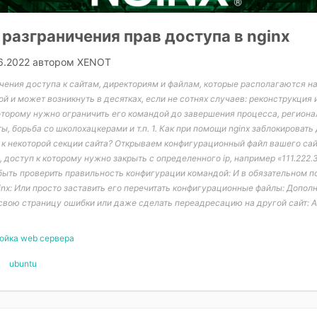
разграничения прав доступа в nginx
6.2022
автором
XENOT
ения доступа к сайтам, директориям и файлам, которые располагаются н
ой и может возникнуть в десятках, если не сотнях случаев: реконструкция 
которому нужно ограничить его командой до завершения процесса, регион
ы, борьба со школохацкерами и т.п. 1. Как при помощи nginx заблокировать
 к некоторой секции сайта? Открываем конфигурационный файл вашего сай
 доступ к которому нужно закрыть с определенного ip, например «111.222.
быть проверить правильность конфигурации командой: И в обязательном п
inx: Или просто заставить его перечитать конфигурационные файлы: Допол
свою страницу ошибки или даже сделать переадресацию на другой сайт: 
ойка web сервера
ubuntu