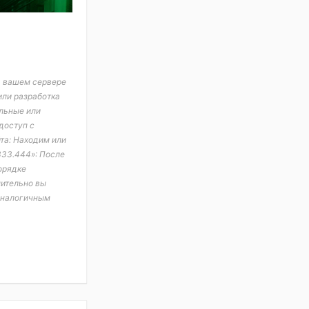
а вашем сервере
или разработка
альные или
 доступ с
та: Находим или
333.444»: После
орядке
нительно вы
Аналогичным