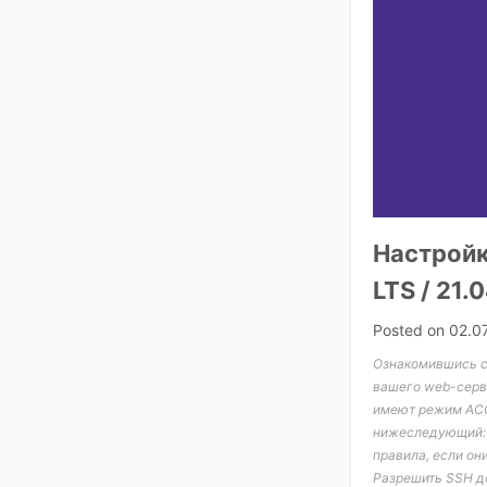
Настройк
LTS / 21.
Posted on
02.0
Ознакомившись с 
вашего web-серве
имеют режим ACC
нижеследующий: Е
правила, если он
Разрешить SSH д