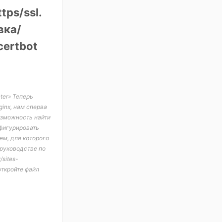
ps/ssl.
вка/
certbot
ter» Теперь
ginx, нам сперва
возможность найти
нфигурировать
ем, для которого
 руководстве по
sites-
откройте файл